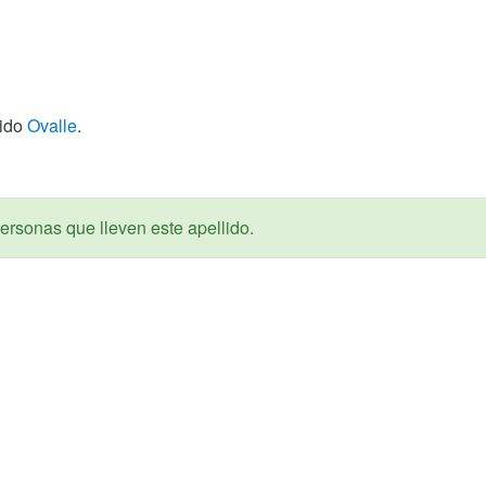
lido
Ovalle
.
ersonas que lleven este apellido.