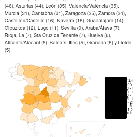
(46), Asturias (44), León (35), Valencia/València (35),
Murcia (31), Cantabria (31), Zaragoza (25), Zamora (24),
Castellón/Castelló (16), Navarra (16), Guadalajara (14),
Gipuzkoa (12), Lugo (11), Sevilla (9), Araba/Álava (7),
Rioja, La (7), Sta Cruz de Tenerife (7), Huelva (6),
Alicante/Alacant (5), Balears, Illes (5), Granada (5) y Lleida
(5).
Porcentajes
> 90 %
80 - 90
70 - 80
50 - 70
25 - 50
6 - 25 
1 - 6 %
< 1 %
No hay