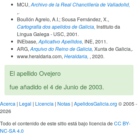
MCU,
Archivo de la Real Chancillería de Valladolid,
,.
Boullón Agrelo, A.I.; Sousa Fernández, X.,
Cartografía dos apelidos de Galicia,
Instituto da
Lingua Galega - USC,
2001
.
INEbase,
Aplicativo Apellidos,
INE,
2011
.
ARG,
Arquivo do Reino de Galicia,
Xunta de Galicia,.
www.heraldaria.com,
Heraldaria,
,
2020
.
El apellido Ovejero
fue añadido el
4 de Junio de 2003
.
Acerca
|
Legal
|
Licencia
|
Notas
|
ApelidosGalicia.org
© 2005 -
2026
Todo el contenido de este sitio está bajo licencia de
CC BY-
NC-SA 4.0