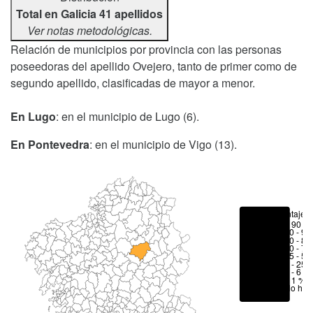
Total en Galicia 41 apellidos
Ver notas metodológicas.
Relación de municipios por provincia con las personas
poseedoras del apellido Ovejero, tanto de primer como de
segundo apellido, clasificadas de mayor a menor.
En Lugo
: en el municipio de Lugo (6).
En Pontevedra
: en el municipio de Vigo (13).
Porcentajes
> 90 %
80 - 90
70 - 80
50 - 70
25 - 50
6 - 25 
1 - 6 %
< 1 %
No hay