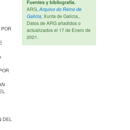
Fuentes y bibliografía.
ARG,
Arquivo do Reino de
Galicia,
Xunta de Galicia,.
Datos de ARG añadidos o
N POR
actualizados el
17 de Enero de
2021
.
E
A
 POR
AN
EL
N DEL