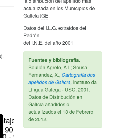
la distribucion del apellido más
actualizada en los Municipios de
Galicia
IGE
.
Datos del I.L.G. extraidos del
Padrón
del I.N.E. del año 2001
).
Fuentes y bibliografía.
Boullón Agrelo, A.I.; Sousa
Fernández, X.,
Cartografía dos
apelidos de Galicia,
Instituto da
Lingua Galega - USC,
2001
.
Datos de Distribución en
Galicia añadidos o
actualizados el
13 de Febrero
ntajes
de 2012
.
> 90 %
80 - 90 %