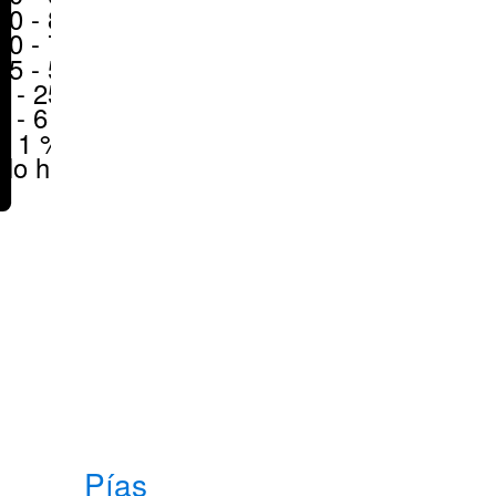
70 - 80 %
50 - 70 %
25 - 50 %
6 - 25 %
1 - 6 %
< 1 %
No hay
Pías