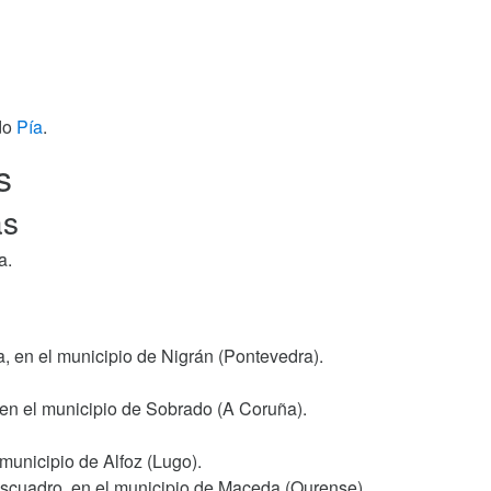
ido
Pía
.
s
as
a.
, en el municipio de Nigrán (Pontevedra).
 en el municipio de Sobrado (A Coruña).
 municipio de Alfoz (Lugo).
Escuadro, en el municipio de Maceda (Ourense).