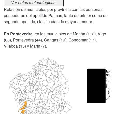
Ver notas metodológicas.
Relación de municipios por provincia con las personas
poseedoras del apellido Palmás, tanto de primer como de
segundo apellido, clasificadas de mayor a menor.
En Pontevedra
: en los municipios de Moaña (113), Vigo
(66), Pontevedra (44), Cangas (19), Gondomar (17),
Vilaboa (15) y Marín (7).
Porcentajes
> 90 %
80 - 90
70 - 80
50 - 70
25 - 50
6 - 25 
1 - 6 %
< 1 %
No hay