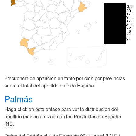
Porcentajes
> 90 %
80 - 90
70 - 80
50 - 70
25 - 50
6 - 25 
1 - 6 %
< 1 %
No hay
Frecuencia de aparición en tanto por cien por provincias
sobre el total del apellido en toda España.
Palmás
Haga click en este enlace para ver la distribucion del
apellido más actualizada en las Provincias de España
INE
.
Datos del Padrón al 1 de Enero de 2011, en el (I.N.E.)