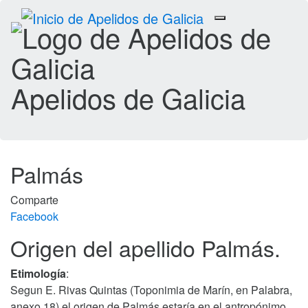
Toggle
navigation
Apelidos de Galicia
Palmás
Comparte
Facebook
Origen del apellido Palmás.
Etimología
:
Segun E. Rivas Quintas (Toponimia de Marín, en Palabra,
anexo 18) el origen de Palmás estaría en el antropónimo