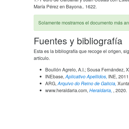
María Pérez en Bayona.. 1622.
Solamente mostramos el documento más ant
Fuentes y bibliografía
Esta es la bibliografía que recoge el origen, si
artículo.
Boullón Agrelo, A.I.; Sousa Fernández, X
INEbase,
Aplicativo Apellidos,
INE,
2011
ARG,
Arquivo do Reino de Galicia,
Xunta 
www.heraldaria.com,
Heraldaria,
,
2020
.