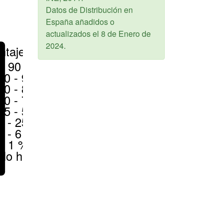
Datos de Distribución en
España añadidos o
actualizados el
8 de Enero de
2024
.
ntajes
> 90 %
80 - 90 %
70 - 80 %
50 - 70 %
25 - 50 %
6 - 25 %
1 - 6 %
< 1 %
No hay