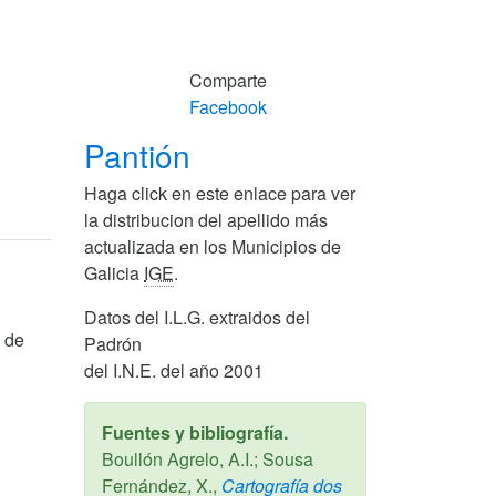
Comparte
Facebook
Pantión
Haga click en este enlace para ver
la distribucion del apellido más
actualizada en los Municipios de
Galicia
IGE
.
Datos del I.L.G. extraidos del
o de
Padrón
del I.N.E. del año 2001
Fuentes y bibliografía.
Boullón Agrelo, A.I.; Sousa
Fernández, X.,
Cartografía dos