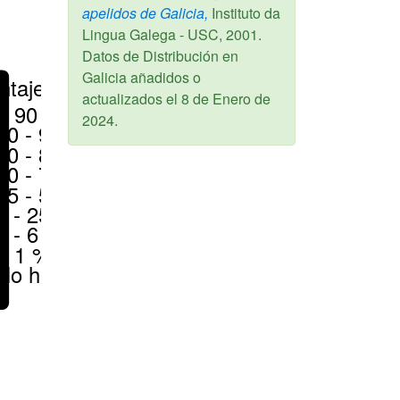
apelidos de Galicia,
Instituto da
Lingua Galega - USC,
2001
.
Datos de Distribución en
Galicia añadidos o
ntajes
actualizados el
8 de Enero de
> 90 %
2024
.
80 - 90 %
70 - 80 %
50 - 70 %
25 - 50 %
6 - 25 %
1 - 6 %
< 1 %
No hay