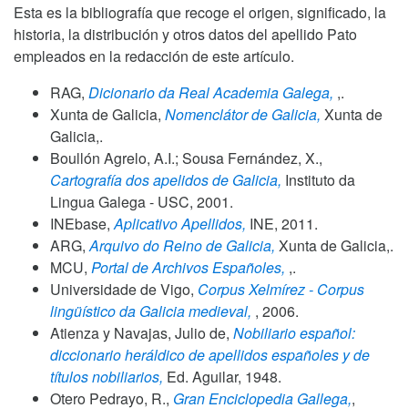
Esta es la bibliografía que recoge el origen, significado, la
historia, la distribución y otros datos del apellido Pato
empleados en la redacción de este artículo.
RAG,
Dicionario da Real Academia Galega,
,.
Xunta de Galicia,
Nomenclátor de Galicia,
Xunta de
Galicia,.
Boullón Agrelo, A.I.; Sousa Fernández, X.,
Cartografía dos apelidos de Galicia,
Instituto da
Lingua Galega - USC,
2001
.
INEbase,
Aplicativo Apellidos,
INE,
2011
.
ARG,
Arquivo do Reino de Galicia,
Xunta de Galicia,.
MCU,
Portal de Archivos Españoles,
,.
Universidade de Vigo,
Corpus Xelmírez - Corpus
lingüístico da Galicia medieval,
,
2006
.
Atienza y Navajas, Julio de,
Nobiliario español:
diccionario heráldico de apellidos españoles y de
títulos nobiliarios,
Ed. Aguilar,
1948
.
Otero Pedrayo, R.,
Gran Enciclopedia Gallega,
,