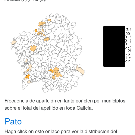
Porcentajes
> 90 %
80 - 90
70 - 80
50 - 70
25 - 50
6 - 25 
1 - 6 %
< 1 %
No hay
Frecuencia de aparición en tanto por cien por municipios
sobre el total del apellido en toda Galicia.
Pato
Haga click en este enlace para ver la distribucion del