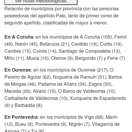
Ver notas metodológicas.
Relación de municipios por provincia con las personas
poseedoras del apellido Pato, tanto de primer como de
segundo apellido, clasificadas de mayor a menor.
En A Coruña
: en los municipios de A Coruña (105), Ferrol
(49), Narón (45), Betanzos (21), Cerdido (19), Curtis (19),
Cambre (15), Coirós (14), Santiago de Compostela (13),
Miño (11), Muxía (10), Oleiros (9), Bergondo (7) y Fene (7).
En Ourense
: en los municipios de Ourense (217), O
Pereiro de Aguiar (62), Nogueira de Ramuín (51), Baños
de Molgas (46), Paderne de Allariz (34), Esgos (30),
Maceda (20), Allariz (15), O Barco de Valdeorras (10),
Carballeda de Valdeorras (10), Xunqueira de Espadanedo
(9) y Barbadás (8).
En Pontevedra
: en los municipios de Vigo (68), Marín
(12), Bueu (9), Pontevedra (9), Nigrán (7), Vilagarcía de
Arousa (7) y Tui (6).