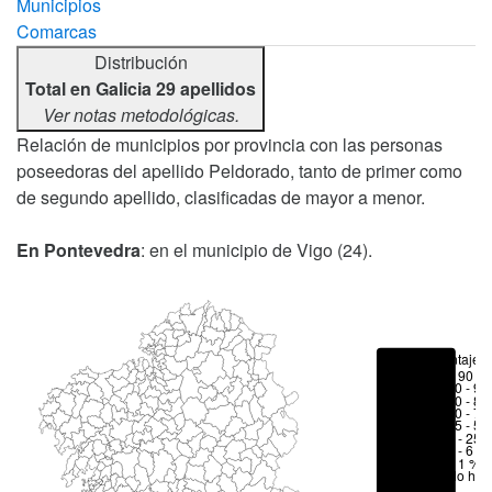
Municipios
Comarcas
Distribución
Total en Galicia 29 apellidos
Ver notas metodológicas.
Relación de municipios por provincia con las personas
poseedoras del apellido Peldorado, tanto de primer como
de segundo apellido, clasificadas de mayor a menor.
En Pontevedra
: en el municipio de Vigo (24).
Porcentajes
> 90 %
80 - 90
70 - 80
50 - 70
25 - 50
6 - 25 
1 - 6 %
< 1 %
No hay