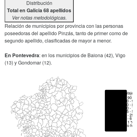
Distribución
Total en Galicia 68 apellidos
Ver notas metodológicas.
Relación de municipios por provincia con las personas
poseedoras del apellido Pinzás, tanto de primer como de
segundo apellido, clasificadas de mayor a menor.
En Pontevedra
: en los municipios de Baiona (42), Vigo
(13) y Gondomar (12).
Porcentajes
> 90 %
80 - 90
70 - 80
50 - 70
25 - 50
6 - 25 
1 - 6 %
< 1 %
No hay