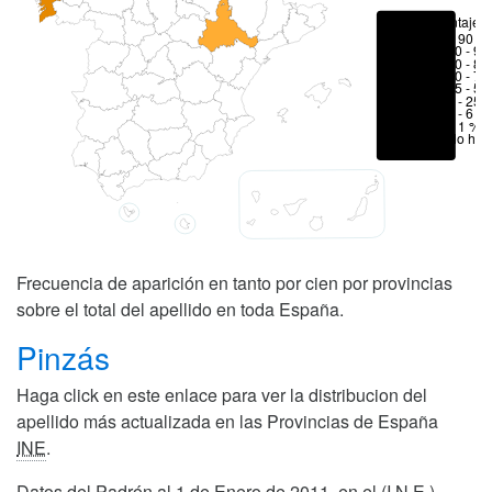
Porcentajes
> 90 %
80 - 90
70 - 80
50 - 70
25 - 50
6 - 25 
1 - 6 %
< 1 %
No hay
Frecuencia de aparición en tanto por cien por provincias
sobre el total del apellido en toda España.
Pinzás
Haga click en este enlace para ver la distribucion del
apellido más actualizada en las Provincias de España
INE
.
Datos del Padrón al 1 de Enero de 2011, en el (I.N.E.)