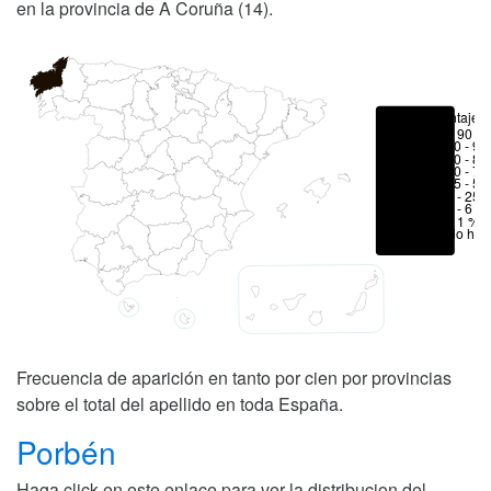
en la provincia de A Coruña (14).
Porcentajes
> 90 %
80 - 90
70 - 80
50 - 70
25 - 50
6 - 25 
1 - 6 %
< 1 %
No hay
Frecuencia de aparición en tanto por cien por provincias
sobre el total del apellido en toda España.
Porbén
Haga click en este enlace para ver la distribucion del