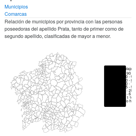
Municipios
Comarcas
Relación de municipios por provincia con las personas
poseedoras del apellido Prata, tanto de primer como de
segundo apellido, clasificadas de mayor a menor.
Porcentajes
> 90 %
80 - 90
70 - 80
50 - 70
25 - 50
6 - 25 
1 - 6 %
< 1 %
No hay