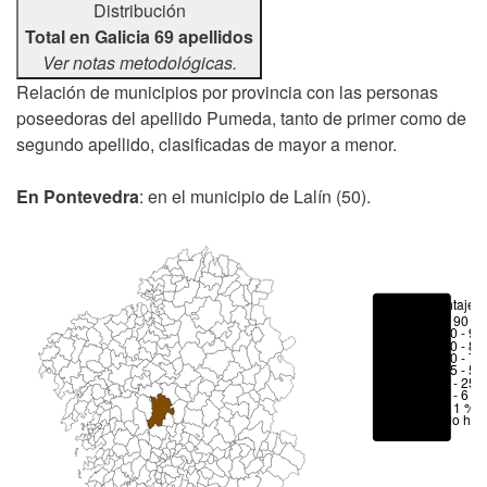
Distribución
Total en Galicia 69 apellidos
Ver notas metodológicas.
Relación de municipios por provincia con las personas
poseedoras del apellido Pumeda, tanto de primer como de
segundo apellido, clasificadas de mayor a menor.
En Pontevedra
: en el municipio de Lalín (50).
Porcentajes
> 90 %
80 - 90
70 - 80
50 - 70
25 - 50
6 - 25 
1 - 6 %
< 1 %
No hay