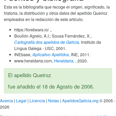
Esta es la bibliografía que recoge el origen, significado, la
historia, la distribución y otros datos del apellido Queiroz
empleados en la redacción de este artículo.
https://forebears.io/ ,.
Boullón Agrelo, A.I.; Sousa Fernández, X.,
Cartografía dos apelidos de Galicia,
Instituto da
Lingua Galega - USC,
2001
.
INEbase,
Aplicativo Apellidos,
INE,
2011
.
www.heraldaria.com,
Heraldaria,
,
2020
.
El apellido Queiroz
fue añadido el
18 de Agosto de 2006
.
Acerca
|
Legal
|
Licencia
|
Notas
|
ApelidosGalicia.org
© 2005 -
2026