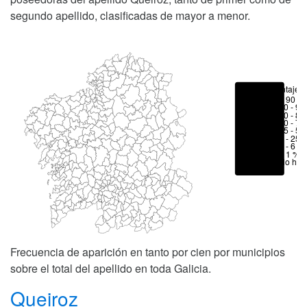
segundo apellido, clasificadas de mayor a menor.
Porcentajes
> 90 %
80 - 90
70 - 80
50 - 70
25 - 50
6 - 25 
1 - 6 %
< 1 %
No hay
Frecuencia de aparición en tanto por cien por municipios
sobre el total del apellido en toda Galicia.
Queiroz