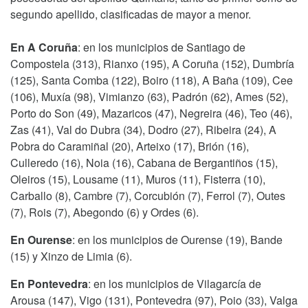
segundo apellido, clasificadas de mayor a menor.
En A Coruña
: en los municipios de Santiago de
Compostela (313), Rianxo (195), A Coruña (152), Dumbría
(125), Santa Comba (122), Boiro (118), A Baña (109), Cee
(106), Muxía (98), Vimianzo (63), Padrón (62), Ames (52),
Porto do Son (49), Mazaricos (47), Negreira (46), Teo (46),
Zas (41), Val do Dubra (34), Dodro (27), Ribeira (24), A
Pobra do Caramiñal (20), Arteixo (17), Brión (16),
Culleredo (16), Noia (16), Cabana de Bergantiños (15),
Oleiros (15), Lousame (11), Muros (11), Fisterra (10),
Carballo (8), Cambre (7), Corcubión (7), Ferrol (7), Outes
(7), Rois (7), Abegondo (6) y Ordes (6).
En Ourense
: en los municipios de Ourense (19), Bande
(15) y Xinzo de Limia (6).
En Pontevedra
: en los municipios de Vilagarcía de
Arousa (147), Vigo (131), Pontevedra (97), Poio (33), Valga