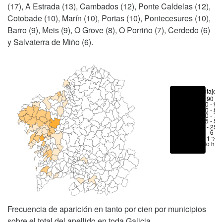
(17), A Estrada (13), Cambados (12), Ponte Caldelas (12),
Cotobade (10), Marín (10), Portas (10), Pontecesures (10),
Barro (9), Meis (9), O Grove (8), O Porriño (7), Cerdedo (6)
y Salvaterra de Miño (6).
Porcentajes
> 90 %
80 - 90
70 - 80
50 - 70
25 - 50
6 - 25 
1 - 6 %
< 1 %
No hay
Frecuencia de aparición en tanto por cien por municipios
sobre el total del apellido en toda Galicia.