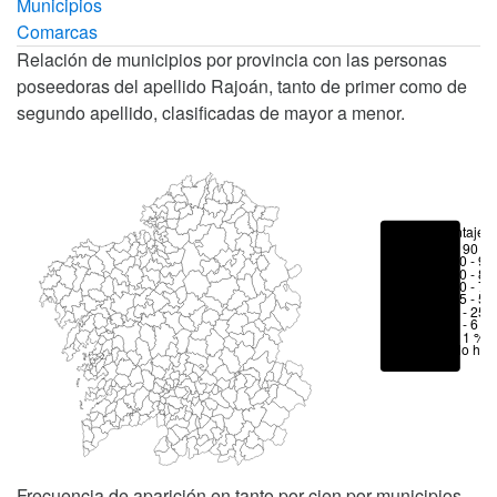
Municipios
Comarcas
Relación de municipios por provincia con las personas
poseedoras del apellido Rajoán, tanto de primer como de
segundo apellido, clasificadas de mayor a menor.
Porcentajes
> 90 %
80 - 90
70 - 80
50 - 70
25 - 50
6 - 25 
1 - 6 %
< 1 %
No hay
Frecuencia de aparición en tanto por cien por municipios