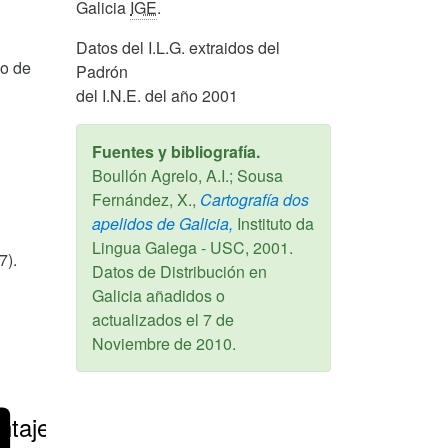
Galicia
IGE
.
Datos del I.L.G. extraidos del
mo de
Padrón
del I.N.E. del año 2001
Fuentes y bibliografía.
Boullón Agrelo, A.I.; Sousa
Fernández, X.,
Cartografía dos
apelidos de Galicia,
Instituto da
Lingua Galega - USC,
2001
.
7).
Datos de Distribución en
Galicia añadidos o
actualizados el
7 de
Noviembre de 2010
.
ntajes