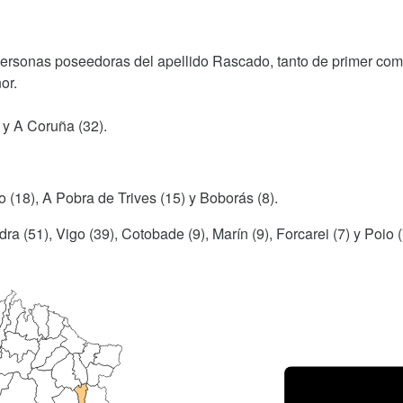
 personas poseedoras del apellido Rascado, tanto de primer co
or.
) y A Coruña (32).
o (18), A Pobra de Trives (15) y Boborás (8).
ra (51), Vigo (39), Cotobade (9), Marín (9), Forcarei (7) y Poio (
Porce