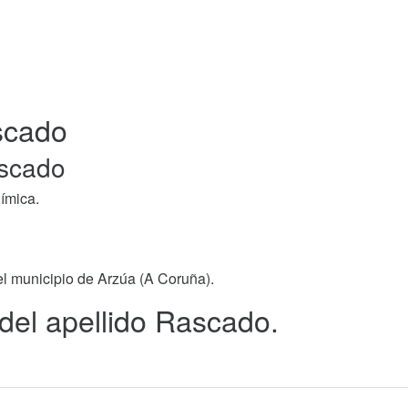
scado
ascado
ímica.
el municipio de Arzúa (A Coruña).
 del apellido Rascado.