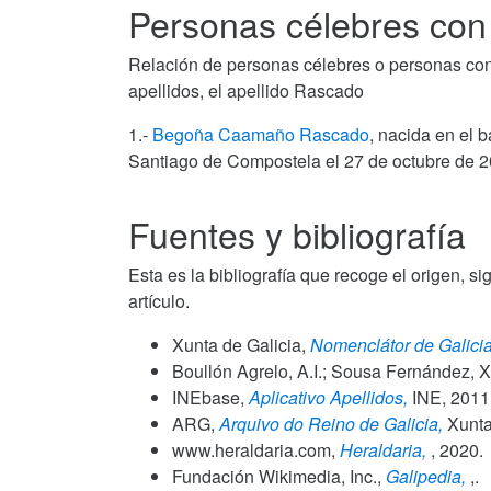
Personas célebres con
Relación de personas célebres o personas con al
apellidos, el apellido Rascado
1.-
Begoña Caamaño Rascado
, nacida en el b
Santiago de Compostela el 27 de octubre de 201
Fuentes y bibliografía
Esta es la bibliografía que recoge el origen, si
artículo.
Xunta de Galicia,
Nomenclátor de Galicia
Boullón Agrelo, A.I.; Sousa Fernández, X
INEbase,
Aplicativo Apellidos,
INE,
2011
ARG,
Arquivo do Reino de Galicia,
Xunta 
www.heraldaria.com,
Heraldaria,
,
2020
.
Fundación Wikimedia, Inc.,
Galipedia,
,.