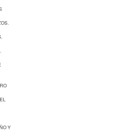
S
ZOS.
.
.
E
TRO
EL
ÑO Y