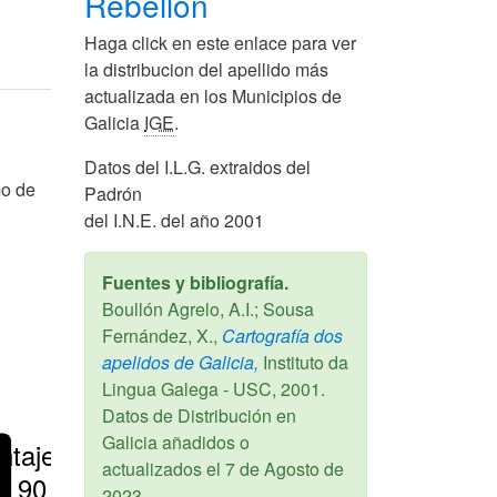
Rebellón
Haga click en este enlace para ver
la distribucion del apellido más
actualizada en los Municipios de
Galicia
IGE
.
Datos del I.L.G. extraidos del
mo de
Padrón
del I.N.E. del año 2001
Fuentes y bibliografía.
Boullón Agrelo, A.I.; Sousa
Fernández, X.,
Cartografía dos
apelidos de Galicia,
Instituto da
Lingua Galega - USC,
2001
.
Datos de Distribución en
Galicia añadidos o
ntajes
actualizados el
7 de Agosto de
> 90 %
2023
.