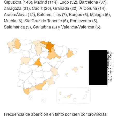
Gipuzkoa (146), Madrid (114), Lugo (52), Barcelona (37),
Zaragoza (21), Cádiz (20), Granada (20), A Coruña (14),
Araba/Álava (12), Balears, Illes (7), Burgos (6), Málaga (6),
Murcia (6), Sta Cruz de Tenerife (6), Pontevedra (5),
Salamanca (5), Cantabria (5) y Valencia/València (5).
Porcentajes
> 90 %
80 - 90
70 - 80
50 - 70
25 - 50
6 - 25 
1 - 6 %
< 1 %
No hay
Frecuencia de aparición en tanto por cien por provincias