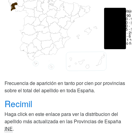
Porcentajes
> 90 %
80 - 90
70 - 80
50 - 70
25 - 50
6 - 25 
1 - 6 %
< 1 %
No hay
Frecuencia de aparición en tanto por cien por provincias
sobre el total del apellido en toda España.
Recimil
Haga click en este enlace para ver la distribucion del
apellido más actualizada en las Provincias de España
INE
.