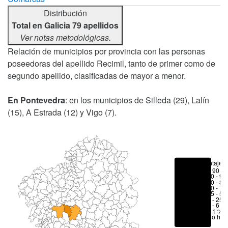
Distribución
Total en Galicia 79 apellidos
Ver notas metodológicas.
Relación de municipios por provincia con las personas
poseedoras del apellido Recimil, tanto de primer como de
segundo apellido, clasificadas de mayor a menor.
En Pontevedra
: en los municipios de Silleda (29), Lalín
(15), A Estrada (12) y Vigo (7).
Porcentajes
> 90 %
80 - 90
70 - 80
50 - 70
25 - 50
6 - 25 
1 - 6 %
< 1 %
No hay