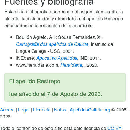
Fuentes y bibliografía
Esta es la bibliografía que recoge el origen, significado, la
historia, la distribución y otros datos del apellido Restrepo
empleados en la redacción de este artículo.
Boullón Agrelo, A.I.; Sousa Fernández, X.,
Cartografía dos apelidos de Galicia,
Instituto da
Lingua Galega - USC,
2001
.
INEbase,
Aplicativo Apellidos,
INE,
2011
.
www.heraldaria.com,
Heraldaria,
,
2020
.
El apellido Restrepo
fue añadido el
7 de Agosto de 2023
.
Acerca
|
Legal
|
Licencia
|
Notas
|
ApelidosGalicia.org
© 2005 -
2026
Todo el contenido de este sitio está bajo licencia de
CC BY-