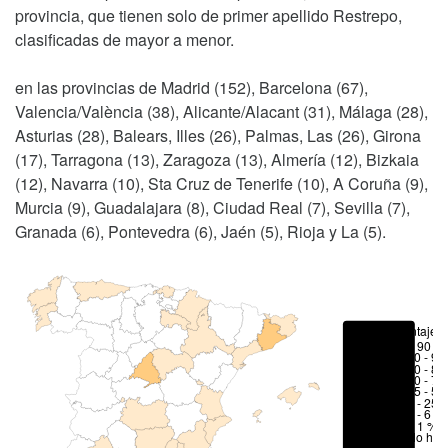
provincia, que tienen solo de primer apellido Restrepo,
clasificadas de mayor a menor.
en las provincias de Madrid (152), Barcelona (67),
Valencia/València (38), Alicante/Alacant (31), Málaga (28),
Asturias (28), Balears, Illes (26), Palmas, Las (26), Girona
(17), Tarragona (13), Zaragoza (13), Almería (12), Bizkaia
(12), Navarra (10), Sta Cruz de Tenerife (10), A Coruña (9),
Murcia (9), Guadalajara (8), Ciudad Real (7), Sevilla (7),
Granada (6), Pontevedra (6), Jaén (5), Rioja y La (5).
Porcentajes
> 90 %
80 - 90
70 - 80
50 - 70
25 - 50
6 - 25 
1 - 6 %
< 1 %
No hay