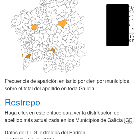
Porcentajes
> 90 %
80 - 90
70 - 80
50 - 70
25 - 50
6 - 25 
1 - 6 %
< 1 %
No hay
Frecuencia de aparición en tanto por cien por municipios
sobre el total del apellido en toda Galicia.
Restrepo
Haga click en este enlace para ver la distribucion del
apellido más actualizada en los Municipios de Galicia
IGE
.
Datos del I.L.G. extraidos del Padrón