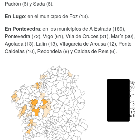
Padrón (6) y Sada (6).
En Lugo
: en el municipio de Foz (13).
En Pontevedra
: en los municipios de A Estrada (189),
Pontevedra (72), Vigo (61), Vila de Cruces (31), Marín (30),
Agolada (13), Lalín (13), Vilagarcía de Arousa (12), Ponte
Caldelas (10), Redondela (9) y Caldas de Reis (6).
Porcentajes
> 90 %
80 - 90
70 - 80
50 - 70
25 - 50
6 - 25 
1 - 6 %
< 1 %
No hay