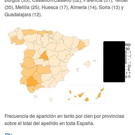
(30), Melilla (25), Huesca (17), Almería (14), Soria (13) y
Guadalajara (12).
Porcentajes
> 90 %
80 - 90
70 - 80
50 - 70
25 - 50
6 - 25 
1 - 6 %
< 1 %
No hay
Frecuencia de aparición en tanto por cien por provincias
sobre el total del apellido en toda España.