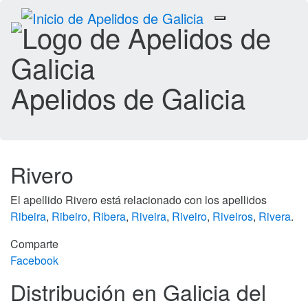
Toggle
navigation
Apelidos de Galicia
Rivero
El apellido Rivero está relacionado con los apellidos
Ribeira
,
Ribeiro
,
Ribera
,
Riveira
,
Riveiro
,
Riveiros
,
Rivera
.
Comparte
Facebook
Distribución en Galicia del