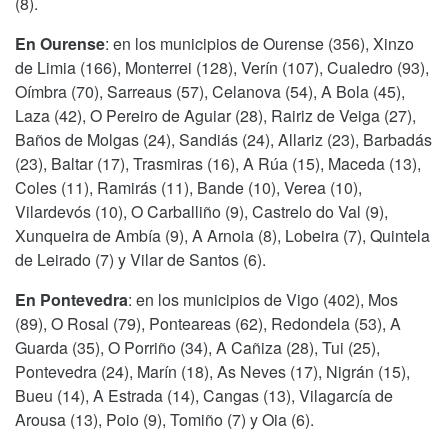
(8).
En Ourense
: en los municipios de Ourense (356), Xinzo
de Limia (166), Monterrei (128), Verín (107), Cualedro (93),
Oímbra (70), Sarreaus (57), Celanova (54), A Bola (45),
Laza (42), O Pereiro de Aguiar (28), Rairiz de Veiga (27),
Baños de Molgas (24), Sandiás (24), Allariz (23), Barbadás
(23), Baltar (17), Trasmiras (16), A Rúa (15), Maceda (13),
Coles (11), Ramirás (11), Bande (10), Verea (10),
Vilardevós (10), O Carballiño (9), Castrelo do Val (9),
Xunqueira de Ambía (9), A Arnoia (8), Lobeira (7), Quintela
de Leirado (7) y Vilar de Santos (6).
En Pontevedra
: en los municipios de Vigo (402), Mos
(89), O Rosal (79), Ponteareas (62), Redondela (53), A
Guarda (35), O Porriño (34), A Cañiza (28), Tui (25),
Pontevedra (24), Marín (18), As Neves (17), Nigrán (15),
Bueu (14), A Estrada (14), Cangas (13), Vilagarcía de
Arousa (13), Poio (9), Tomiño (7) y Oia (6).