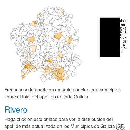
Porcentajes
> 90 %
80 - 90
70 - 80
50 - 70
25 - 50
6 - 25 
1 - 6 %
< 1 %
No hay
Frecuencia de aparición en tanto por cien por municipios
sobre el total del apellido en toda Galicia.
Rivero
Haga click en este enlace para ver la distribucion del
apellido más actualizada en los Municipios de Galicia
IGE
.