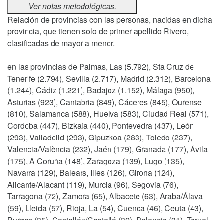
Ver notas metodológicas.
Relación de provincias con las personas, nacidas en dicha
provincia, que tienen solo de primer apellido Rivero,
clasificadas de mayor a menor.
en las provincias de Palmas, Las (5.792), Sta Cruz de
Tenerife (2.794), Sevilla (2.717), Madrid (2.312), Barcelona
(1.244), Cádiz (1.221), Badajoz (1.152), Málaga (950),
Asturias (923), Cantabria (849), Cáceres (845), Ourense
(810), Salamanca (588), Huelva (583), Ciudad Real (571),
Cordoba (447), Bizkaia (440), Pontevedra (437), León
(293), Valladolid (293), Gipuzkoa (283), Toledo (237),
Valencia/València (232), Jaén (179), Granada (177), Ávila
(175), A Coruña (148), Zaragoza (139), Lugo (135),
Navarra (129), Balears, Illes (126), Girona (124),
Alicante/Alacant (119), Murcia (96), Segovia (76),
Tarragona (72), Zamora (65), Albacete (63), Araba/Álava
(59), Lleida (57), Rioja, La (54), Cuenca (46), Ceuta (43),
Burgos (35), Castellón/Castelló (32), Palencia (31), Teruel