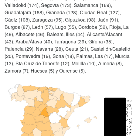
Valladolid (174), Segovia (173), Salamanca (169),
Guadalajara (168), Granada (128), Ciudad Real (127),
Cádiz (108), Zaragoza (95), Gipuzkoa (93), Jaén (91),
Burgos (87), León (57), Lugo (55), Cordoba (52), Rioja, La
(49), Albacete (46), Balears, Illes (44), Alicante/Alacant
(43), Araba/Álava (40), Tarragona (39), Girona (35),
Palencia (29), Navarra (28), Ceuta (21), Castellón/Castelló
(20), Pontevedra (19), Soria (18), Palmas, Las (17), Murcia
(13), Sta Cruz de Tenerife (12), Melilla (10), Almería (8),
Zamora (7), Huesca (5) y Ourense (5).
Porcentajes
> 90 %
80 - 90
70 - 80
50 - 70
25 - 50
6 - 25 
1 - 6 %
< 1 %
No hay