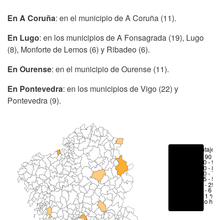
En A Coruña
: en el municipio de A Coruña (11).
En Lugo
: en los municipios de A Fonsagrada (19), Lugo
(8), Monforte de Lemos (6) y Ribadeo (6).
En Ourense
: en el municipio de Ourense (11).
En Pontevedra
: en los municipios de Vigo (22) y
Pontevedra (9).
Porcentajes
> 90 %
80 - 90
70 - 80
50 - 70
25 - 50
6 - 25 
1 - 6 %
< 1 %
No hay