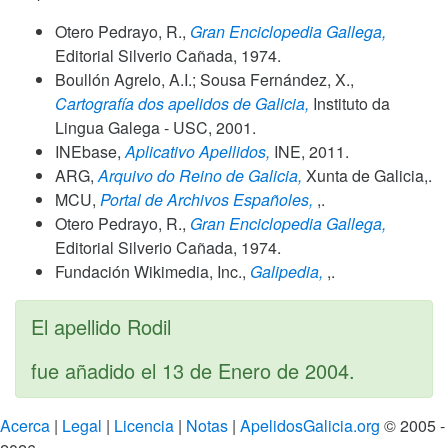
Otero Pedrayo, R.,
Gran Enciclopedia Gallega,
Editorial Silverio Cañada,
1974
.
Boullón Agrelo, A.I.; Sousa Fernández, X.,
Cartografía dos apelidos de Galicia,
Instituto da
Lingua Galega - USC,
2001
.
INEbase,
Aplicativo Apellidos,
INE,
2011
.
ARG,
Arquivo do Reino de Galicia,
Xunta de Galicia,.
MCU,
Portal de Archivos Españoles,
,.
Otero Pedrayo, R.,
Gran Enciclopedia Gallega,
Editorial Silverio Cañada,
1974
.
Fundación Wikimedia, Inc.,
Galipedia,
,.
El apellido Rodil
fue añadido el
13 de Enero de 2004
.
Acerca
|
Legal
|
Licencia
|
Notas
|
ApelidosGalicia.org
© 2005 -