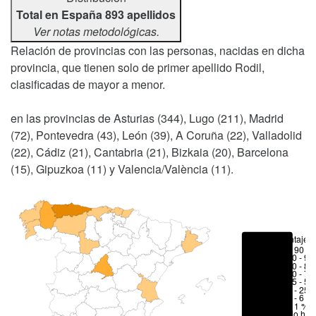
Total en España 893 apellidos
Ver notas metodológicas.
Relación de provincias con las personas, nacidas en dicha
provincia, que tienen solo de primer apellido Rodil,
clasificadas de mayor a menor.
en las provincias de Asturias (344), Lugo (211), Madrid
(72), Pontevedra (43), León (39), A Coruña (22), Valladolid
(22), Cádiz (21), Cantabria (21), Bizkaia (20), Barcelona
(15), Gipuzkoa (11) y Valencia/València (11).
Porcentajes
> 90 %
80 - 90
70 - 80
50 - 70
25 - 50
6 - 25 
1 - 6 %
< 1 %
No hay