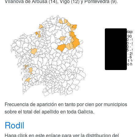
Vilanova de Arousa (14), Vigo (12) y Pontevedra (9).
Porcentajes
> 90 %
80 - 90
70 - 80
50 - 70
25 - 50
6 - 25 
1 - 6 %
< 1 %
No hay
Frecuencia de aparición en tanto por cien por municipios
sobre el total del apellido en toda Galicia.
Rodil
Haga click en este enlace para ver la distribucion del