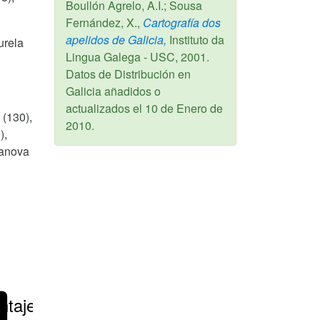
Boullón Agrelo, A.I.; Sousa
Fernández, X.,
Cartografía dos
apelidos de Galicia,
Instituto da
urela
Lingua Galega - USC,
2001
.
Datos de Distribución en
Galicia añadidos o
actualizados el
10 de Enero de
 (130),
2010
.
),
lanova
ntajes