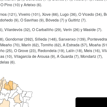
 O Pino (10) y Arteixo (6).
mos (121), Viveiro (101), Xove (66), Lugo (36), O Vicedo (34), B
doñedo (9), O Saviñao (9), Bóveda (7) y Guitiriz (7).
), Vilardevós (32), O Carballiño (29), Verín (26) y Maside (7).
08), Gondomar (392), Silleda (148), Sanxenxo (139), Pontevedra
, Meaño (70), Marín (62), Tomiño (62), A Estrada (57), Moaña (51
ño (25), O Grove (23), Redondela (19), Lalín (18), Meis (16), Vi
as (10), Vilagarcía de Arousa (9), A Guarda (7), Mondariz (7),
delas (6).
Porce