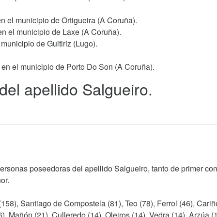
en el municipio de Ortigueira (A Coruña).
en el municipio de Laxe (A Coruña).
 municipio de Guitiriz (Lugo).
 en el municipio de Porto Do Son (A Coruña).
del apellido Salgueiro.
personas poseedoras del apellido Salgueiro, tanto de primer co
or.
158), Santiago de Compostela (81), Teo (78), Ferrol (46), Cariño
6), Mañón (21), Culleredo (14), Oleiros (14), Vedra (14), Arzúa (1