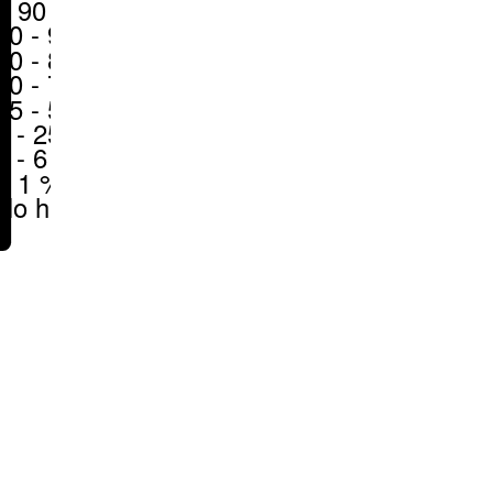
> 90 %
80 - 90 %
70 - 80 %
50 - 70 %
25 - 50 %
6 - 25 %
1 - 6 %
< 1 %
No hay