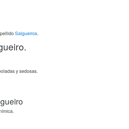
apellido
Salgueiros
.
gueiro.
eoladas y sedosas.
lgueiro
nímica.