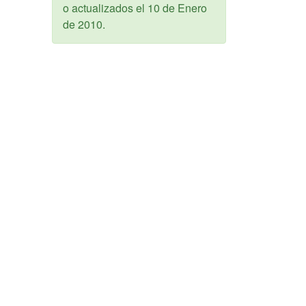
o actualizados el
10 de Enero
de 2010
.