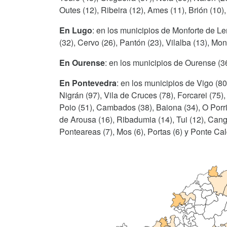
Outes (12), Ribeira (12), Ames (11), Brión (10),
En Lugo
: en los municipios de Monforte de Le
(32), Cervo (26), Pantón (23), Vilalba (13), Mon
En Ourense
: en los municipios de Ourense (36
En Pontevedra
: en los municipios de Vigo (8
Nigrán (97), Vila de Cruces (78), Forcarei (75)
Poio (51), Cambados (38), Baiona (34), O Porri
de Arousa (16), Ribadumia (14), Tui (12), Cang
Ponteareas (7), Mos (6), Portas (6) y Ponte Cal