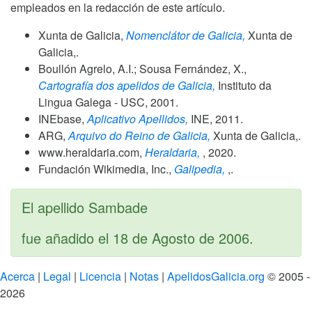
empleados en la redacción de este artículo.
Xunta de Galicia,
Nomenclátor de Galicia,
Xunta de
Galicia,.
Boullón Agrelo, A.I.; Sousa Fernández, X.,
Cartografía dos apelidos de Galicia,
Instituto da
Lingua Galega - USC,
2001
.
INEbase,
Aplicativo Apellidos,
INE,
2011
.
ARG,
Arquivo do Reino de Galicia,
Xunta de Galicia,.
www.heraldaria.com,
Heraldaria,
,
2020
.
Fundación Wikimedia, Inc.,
Galipedia,
,.
El apellido Sambade
fue añadido el
18 de Agosto de 2006
.
Acerca
|
Legal
|
Licencia
|
Notas
|
ApelidosGalicia.org
© 2005 -
2026