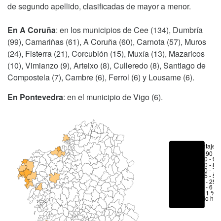
de segundo apellido, clasificadas de mayor a menor.
En A Coruña
: en los municipios de Cee (134), Dumbría
(99), Camariñas (61), A Coruña (60), Carnota (57), Muros
(24), Fisterra (21), Corcubión (15), Muxía (13), Mazaricos
(10), Vimianzo (9), Arteixo (8), Culleredo (8), Santiago de
Compostela (7), Cambre (6), Ferrol (6) y Lousame (6).
En Pontevedra
: en el municipio de Vigo (6).
Porcentajes
> 90 %
80 - 90
70 - 80
50 - 70
25 - 50
6 - 25 
1 - 6 %
< 1 %
No hay