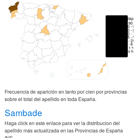
Porcentajes
> 90 %
80 - 90
70 - 80
50 - 70
25 - 50
6 - 25 
1 - 6 %
< 1 %
No hay
Frecuencia de aparición en tanto por cien por provincias
sobre el total del apellido en toda España.
Sambade
Haga click en este enlace para ver la distribucion del
apellido más actualizada en las Provincias de España
INE
.