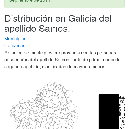
Distribución en Galicia del
apellido Samos.
Municipios
Comarcas
Relación de municipios por provincia con las personas
poseedoras del apellido Samos, tanto de primer como de
segundo apellido, clasificadas de mayor a menor.
Porcentajes
> 90 %
80 - 90
70 - 80
50 - 70
25 - 50
6 - 25 
1 - 6 %
< 1 %
No hay