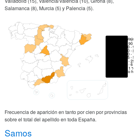
Valladolid (15), Valencia/València (10), Girona (8),
Salamanca (8), Murcia (5) y Palencia (5).
Porcentajes
> 90 %
80 - 90
70 - 80
50 - 70
25 - 50
6 - 25 
1 - 6 %
< 1 %
No hay
Frecuencia de aparición en tanto por cien por provincias
sobre el total del apellido en toda España.
Samos