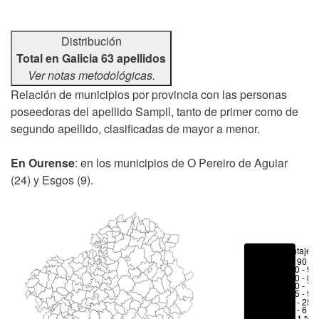
Distribución
Total en Galicia 63 apellidos
Ver notas metodológicas.
Relación de municipios por provincia con las personas
poseedoras del apellido Sampil, tanto de primer como de
segundo apellido, clasificadas de mayor a menor.
En Ourense
: en los municipios de O Pereiro de Aguiar
(24) y Esgos (9).
Porcentajes
> 90 %
80 - 90
70 - 80
50 - 70
25 - 50
6 - 25 
1 - 6 %
< 1 %