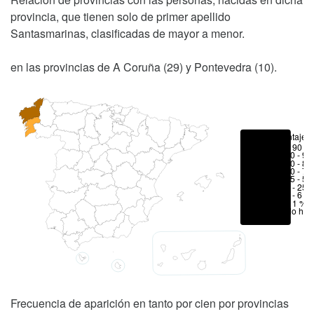
provincia, que tienen solo de primer apellido
Santasmarinas, clasificadas de mayor a menor.
en las provincias de A Coruña (29) y Pontevedra (10).
Porcentajes
> 90 %
80 - 90
70 - 80
50 - 70
25 - 50
6 - 25 
1 - 6 %
< 1 %
No hay
Frecuencia de aparición en tanto por cien por provincias