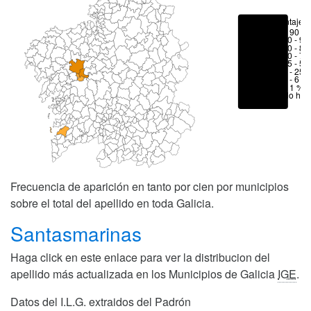
Porcentajes
> 90 %
80 - 90
70 - 80
50 - 70
25 - 50
6 - 25 
1 - 6 %
< 1 %
No hay
Frecuencia de aparición en tanto por cien por municipios
sobre el total del apellido en toda Galicia.
Santasmarinas
Haga click en este enlace para ver la distribucion del
apellido más actualizada en los Municipios de Galicia
IGE
.
Datos del I.L.G. extraidos del Padrón