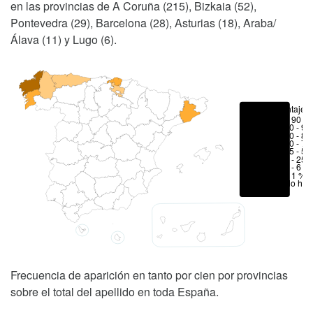
en las provincias de A Coruña (215), Bizkaia (52),
Pontevedra (29), Barcelona (28), Asturias (18), Araba/
Álava (11) y Lugo (6).
Porcentajes
> 90 %
80 - 90
70 - 80
50 - 70
25 - 50
6 - 25 
1 - 6 %
< 1 %
No hay
Frecuencia de aparición en tanto por cien por provincias
sobre el total del apellido en toda España.