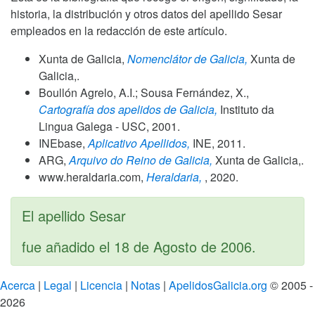
historia, la distribución y otros datos del apellido Sesar
empleados en la redacción de este artículo.
Xunta de Galicia,
Nomenclátor de Galicia,
Xunta de
Galicia,.
Boullón Agrelo, A.I.; Sousa Fernández, X.,
Cartografía dos apelidos de Galicia,
Instituto da
Lingua Galega - USC,
2001
.
INEbase,
Aplicativo Apellidos,
INE,
2011
.
ARG,
Arquivo do Reino de Galicia,
Xunta de Galicia,.
www.heraldaria.com,
Heraldaria,
,
2020
.
El apellido Sesar
fue añadido el
18 de Agosto de 2006
.
Acerca
|
Legal
|
Licencia
|
Notas
|
ApelidosGalicia.org
© 2005 -
2026