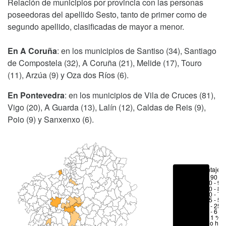
Relación de municipios por provincia con las personas
poseedoras del apellido Sesto, tanto de primer como de
segundo apellido, clasificadas de mayor a menor.
En A Coruña
: en los municipios de Santiso (34), Santiago
de Compostela (32), A Coruña (21), Melide (17), Touro
(11), Arzúa (9) y Oza dos Ríos (6).
En Pontevedra
: en los municipios de Vila de Cruces (81),
Vigo (20), A Guarda (13), Lalín (12), Caldas de Reis (9),
Poio (9) y Sanxenxo (6).
Porcentajes
> 90 %
80 - 90
70 - 80
50 - 70
25 - 50
6 - 25 
1 - 6 %
< 1 %
No hay