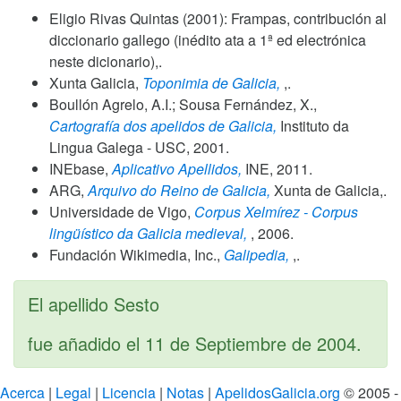
Eligio Rivas Quintas (2001): Frampas, contribución al
diccionario gallego (inédito ata a 1ª ed electrónica
neste dicionario),.
Xunta Galicia,
Toponimia de Galicia,
,.
Boullón Agrelo, A.I.; Sousa Fernández, X.,
Cartografía dos apelidos de Galicia,
Instituto da
Lingua Galega - USC,
2001
.
INEbase,
Aplicativo Apellidos,
INE,
2011
.
ARG,
Arquivo do Reino de Galicia,
Xunta de Galicia,.
Universidade de Vigo,
Corpus Xelmírez - Corpus
lingüístico da Galicia medieval,
,
2006
.
Fundación Wikimedia, Inc.,
Galipedia,
,.
El apellido Sesto
fue añadido el
11 de Septiembre de 2004
.
Acerca
|
Legal
|
Licencia
|
Notas
|
ApelidosGalicia.org
© 2005 -