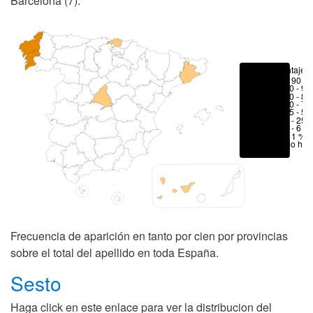
Barcelona (7).
Porcentajes
> 90 %
80 - 90
70 - 80
50 - 70
25 - 50
6 - 25 
1 - 6 %
< 1 %
No hay
Frecuencia de aparición en tanto por cien por provincias
sobre el total del apellido en toda España.
Sesto
Haga click en este enlace para ver la distribucion del