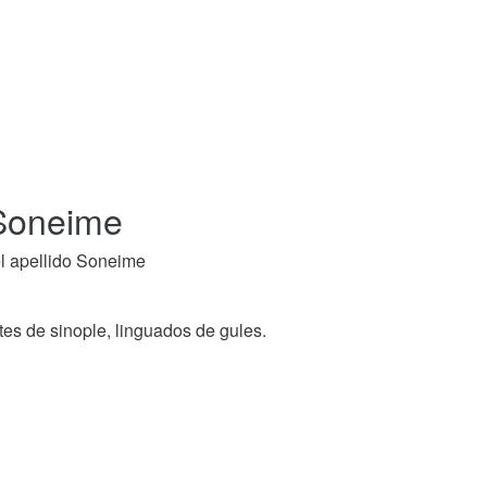
 Soneime
l apellido Soneime
tes de sinople, linguados de gules.