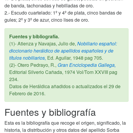
de banda, tachonadas y hebilladas de oro.
2.- Escudo cuartelado: 1º y 4º de plata, cinco bandas de
gules; 2º y 3º de azur, cinco lises de oro.
Fuentes y bibliografía.
(1)- Atienza y Navajas, Julio de,
Nobiliario español:
diccionario heráldico de apellidos españoles y de
títulos nobiliarios,
Ed. Aguilar,
1948
pag 705.
(2)- Otero Pedrayo, R.,
Gran Enciclopedia Gallega,
Editorial Silverio Cañada,
1974
Vol/Tom XXVIII pag
234.
Datos de Heráldica añadidos o actualizados el
29 de
Febrero de 2016
.
Fuentes y bibliografía
Esta es la bibliografía que recoge el origen, significado, la
historia, la distribución y otros datos del apellido Sorba