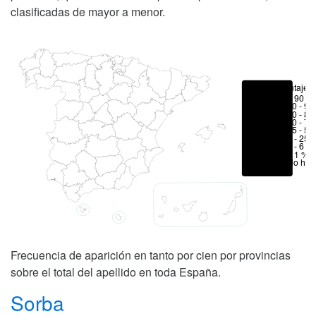
clasificadas de mayor a menor.
Porcentajes
> 90 %
80 - 90
70 - 80
50 - 70
25 - 50
6 - 25 
1 - 6 %
< 1 %
No hay
Frecuencia de aparición en tanto por cien por provincias
sobre el total del apellido en toda España.
Sorba