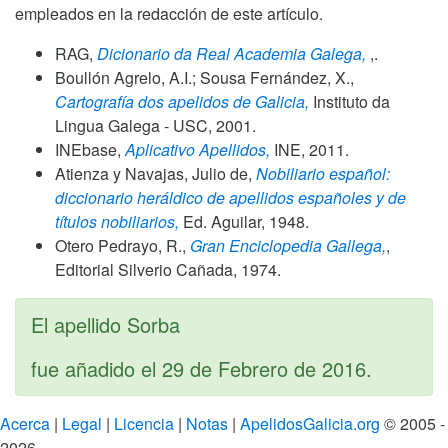
empleados en la redacción de este artículo.
RAG,
Dicionario da Real Academia Galega,
,.
Boullón Agrelo, A.I.; Sousa Fernández, X.,
Cartografía dos apelidos de Galicia,
Instituto da
Lingua Galega - USC,
2001
.
INEbase,
Aplicativo Apellidos,
INE,
2011
.
Atienza y Navajas, Julio de,
Nobiliario español:
diccionario heráldico de apellidos españoles y de
títulos nobiliarios,
Ed. Aguilar,
1948
.
Otero Pedrayo, R.,
Gran Enciclopedia Gallega,
,
Editorial Silverio Cañada,
1974
.
El apellido Sorba
fue añadido el
29 de Febrero de 2016
.
Acerca
|
Legal
|
Licencia
|
Notas
|
ApelidosGalicia.org
© 2005 -
2026