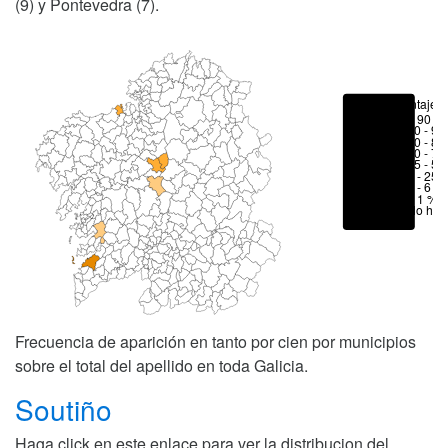
(9) y Pontevedra (7).
Porcentajes
> 90 %
80 - 90
70 - 80
50 - 70
25 - 50
6 - 25 
1 - 6 %
< 1 %
No hay
Frecuencia de aparición en tanto por cien por municipios
sobre el total del apellido en toda Galicia.
Soutiño
Haga click en este enlace para ver la distribucion del