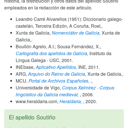
historia, la distribución y otros datos del apellido Soutiño
empleados en la redacción de este artículo.
Leandro Carré Alvarellos (1951): Diccionario galego-
castelán, Terceira Edizón, A Coruña, Roel,.
Xunta de Galicia,
Nomenclátor de Galicia,
Xunta de
Galicia,.
Boullón Agrelo, A.I.; Sousa Fernández, X.,
Cartografía dos apelidos de Galicia,
Instituto da
Lingua Galega - USC,
2001
.
INEbase,
Aplicativo Apellidos,
INE,
2011
.
ARG,
Arquivo do Reino de Galicia,
Xunta de Galicia,.
MCU,
Portal de Archivos Españoles,
,.
Universidade de Vigo,
Corpus Xelmírez - Corpus
lingüístico da Galicia medieval,
,
2006
.
www.heraldaria.com,
Heraldaria,
,
2020
.
El apellido Soutiño