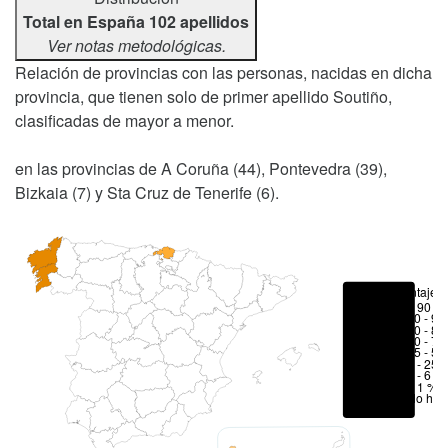
Total en España 102 apellidos
Ver notas metodológicas.
Relación de provincias con las personas, nacidas en dicha
provincia, que tienen solo de primer apellido Soutiño,
clasificadas de mayor a menor.
en las provincias de A Coruña (44), Pontevedra (39),
Bizkaia (7) y Sta Cruz de Tenerife (6).
Porcentajes
> 90 %
80 - 90
70 - 80
50 - 70
25 - 50
6 - 25 
1 - 6 %
< 1 %
No hay