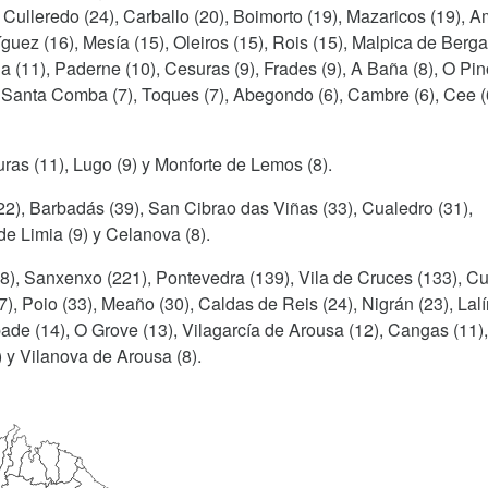
, Culleredo (24), Carballo (20), Boimorto (19), Mazaricos (19), 
guez (16), Mesía (15), Oleiros (15), Rois (15), Malpica de Berg
cha (11), Paderne (10), Cesuras (9), Frades (9), A Baña (8), O Pin
, Santa Comba (7), Toques (7), Abegondo (6), Cambre (6), Cee (
uras (11), Lugo (9) y Monforte de Lemos (8).
22), Barbadás (39), San Cibrao das Viñas (33), Cualedro (31),
de Limia (9) y Celanova (8).
08), Sanxenxo (221), Pontevedra (139), Vila de Cruces (133), Cu
), Poio (33), Meaño (30), Caldas de Reis (24), Nigrán (23), Lalí
bade (14), O Grove (13), Vilagarcía de Arousa (12), Cangas (11)
 y Vilanova de Arousa (8).