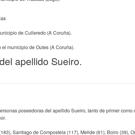
ias
municipio de Culleredo (A Coruña).
 el municipio de Outes (A Coruña).
del apellido Sueiro.
personas poseedoras del apellido Sueiro, tanto de primer como 
or.
(183), Santiago de Compostela (117), Melide (61), Boiro (39), O