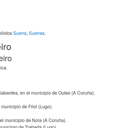
ellidos
Sueira
,
Sueiras
.
iro
eiro
ica.
Sabardes, en el municipio de Outes (A Coruña).
 municipio de Friol (Lugo).
 el municipio de Noia (A Coruña).
municipio de Trabada (Lugo).