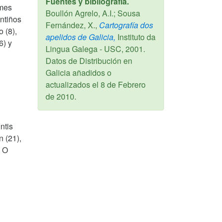
Fuentes y bibliografía.
Ames
Boullón Agrelo, A.I.; Sousa
antiños
Fernández, X.,
Cartografía dos
o (8),
apelidos de Galicia,
Instituto da
6) y
Lingua Galega - USC,
2001
.
Datos de Distribución en
Galicia añadidos o
actualizados el
8 de Febrero
de 2010
.
ntis
n (21),
, O