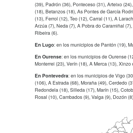
(39), Padrón (36), Ponteceso (31), Arteixo (24)
(18), Betanzos (18), As Pontes de García Rodrí
(13), Ferrol (12), Teo (12), Carral (11), A Lara
Arzúa (7), Neda (7), A Pobra do Caramiñal (7)
Ribeira (6).
En Lugo
: en los municipios de Pantón (19), M
En Ourense
: en los municipios de Ourense (1
Monterrei (23), Verín (18), A Merca (13), Xinzo 
En Pontevedra
: en los municipios de Vigo (3
(106), A Estrada (68), Moraña (49), Cerdedo (37
Redondela (18), Silleda (17), Marín (15), Coto
Rosal (10), Cambados (9), Valga (9), Dozón (8)