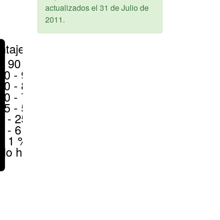
actualizados el
31 de Julio de
2011
.
ntajes
> 90 %
80 - 90 %
70 - 80 %
50 - 70 %
25 - 50 %
6 - 25 %
1 - 6 %
< 1 %
No hay