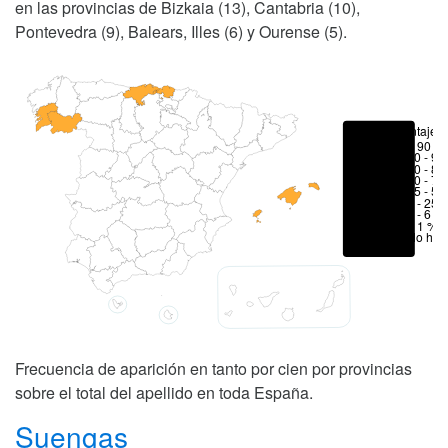
en las provincias de Bizkaia (13), Cantabria (10),
Pontevedra (9), Balears, Illes (6) y Ourense (5).
Porcentajes
> 90 %
80 - 90
70 - 80
50 - 70
25 - 50
6 - 25 
1 - 6 %
< 1 %
No hay
Frecuencia de aparición en tanto por cien por provincias
sobre el total del apellido en toda España.
Suengas