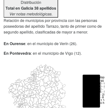
Distribución
Total en Galicia 38 apellidos
Ver notas metodológicas.
Relación de municipios por provincia con las personas
poseedoras del apellido Tarrazo, tanto de primer como de
segundo apellido, clasificadas de mayor a menor.
En Ourense
: en el municipio de Verín (26).
En Pontevedra
: en el municipio de Vigo (12).
Porcentajes
> 90 %
80 - 90
70 - 80
50 - 70
25 - 50
6 - 25 
1 - 6 %
< 1 %
No hay