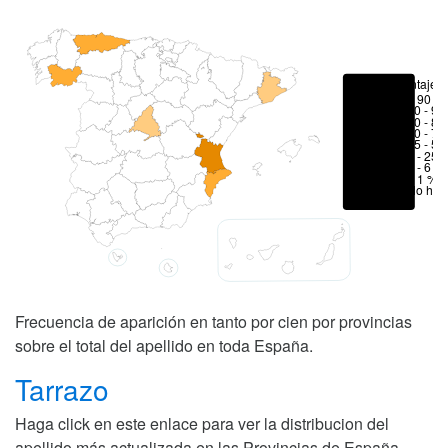
Porcentajes
> 90 %
80 - 90
70 - 80
50 - 70
25 - 50
6 - 25 
1 - 6 %
< 1 %
No hay
Frecuencia de aparición en tanto por cien por provincias
sobre el total del apellido en toda España.
Tarrazo
Haga click en este enlace para ver la distribucion del
apellido más actualizada en las Provincias de España