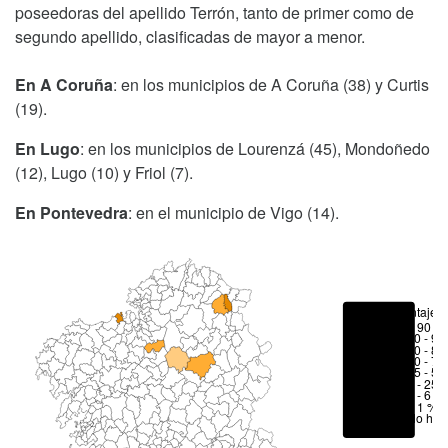
poseedoras del apellido Terrón, tanto de primer como de
segundo apellido, clasificadas de mayor a menor.
En A Coruña
: en los municipios de A Coruña (38) y Curtis
(19).
En Lugo
: en los municipios de Lourenzá (45), Mondoñedo
(12), Lugo (10) y Friol (7).
En Pontevedra
: en el municipio de Vigo (14).
Porcentajes
> 90 %
80 - 90
70 - 80
50 - 70
25 - 50
6 - 25 
1 - 6 %
< 1 %
No hay