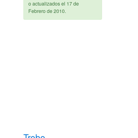
o actualizados el
17 de
Febrero de 2010
.
Trobo