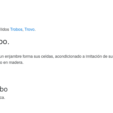
llidos
Trobos
,
Trovo
.
bo.
de un enjambre forma sus celdas, acondicionado a imitación de su
 o en madera.
obo
ca.