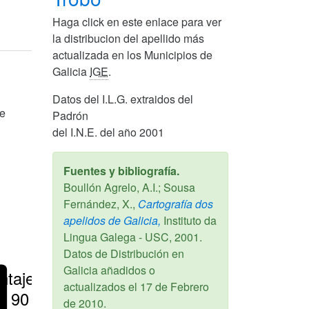
Haga click en este enlace para ver
la distribucion del apellido más
actualizada en los Municipios de
Galicia
IGE
.
Datos del I.L.G. extraidos del
de
Padrón
del I.N.E. del año 2001
Fuentes y bibliografía.
Boullón Agrelo, A.I.; Sousa
Fernández, X.,
Cartografía dos
apelidos de Galicia,
Instituto da
Lingua Galega - USC,
2001
.
Datos de Distribución en
Galicia añadidos o
ntajes
actualizados el
17 de Febrero
> 90 %
de 2010
.