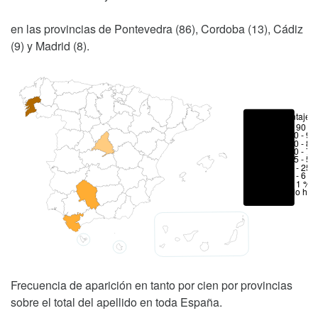
en las provincias de Pontevedra (86), Cordoba (13), Cádiz
(9) y Madrid (8).
Porcentajes
> 90 %
80 - 90
70 - 80
50 - 70
25 - 50
6 - 25 
1 - 6 %
< 1 %
No hay
Frecuencia de aparición en tanto por cien por provincias
sobre el total del apellido en toda España.