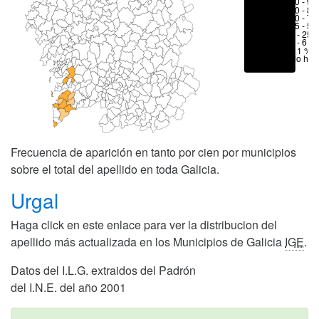
80 - 90
70 - 80
50 - 70
25 - 50
6 - 25 
1 - 6 %
< 1 %
No hay
Frecuencia de aparición en tanto por cien por municipios
sobre el total del apellido en toda Galicia.
Urgal
Haga click en este enlace para ver la distribucion del
apellido más actualizada en los Municipios de Galicia
IGE
.
Datos del I.L.G. extraidos del Padrón
del I.N.E. del año 2001