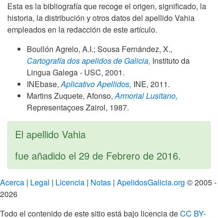
Esta es la bibliografía que recoge el origen, significado, la
historia, la distribución y otros datos del apellido Vahia
empleados en la redacción de este artículo.
Boullón Agrelo, A.I.; Sousa Fernández, X.,
Cartografía dos apelidos de Galicia,
Instituto da
Lingua Galega - USC,
2001
.
INEbase,
Aplicativo Apellidos,
INE,
2011
.
Martins Zuquete, Afonso,
Armorial Lusitano,
Representaçoes Zairol,
1987
.
El apellido Vahia
fue añadido el
29 de Febrero de 2016
.
Acerca
|
Legal
|
Licencia
|
Notas
|
ApelidosGalicia.org
© 2005 -
2026
Todo el contenido de este sitio está bajo licencia de
CC BY-