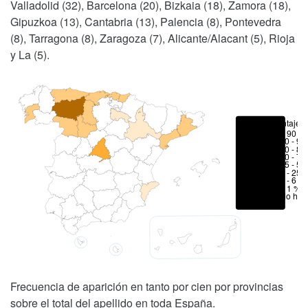
Valladolid (32), Barcelona (20), Bizkaia (18), Zamora (18),
Gipuzkoa (13), Cantabria (13), Palencia (8), Pontevedra
(8), Tarragona (8), Zaragoza (7), Alicante/Alacant (5), Rioja
y La (5).
Porcentajes
> 90 %
80 - 90
70 - 80
50 - 70
25 - 50
6 - 25 
1 - 6 %
< 1 %
No hay
Frecuencia de aparición en tanto por cien por provincias
sobre el total del apellido en toda España.