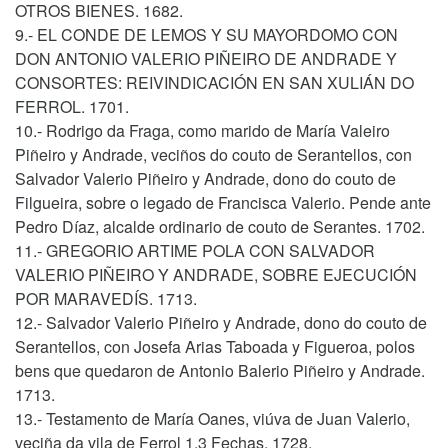
OTROS BIENES. 1682.
9.- EL CONDE DE LEMOS Y SU MAYORDOMO CON
DON ANTONIO VALERIO PIÑEIRO DE ANDRADE Y
CONSORTES: REIVINDICACIÓN EN SAN XULIÁN DO
FERROL. 1701.
10.- Rodrigo da Fraga, como marido de María Valeiro
Piñeiro y Andrade, veciños do couto de Serantellos, con
Salvador Valerio Piñeiro y Andrade, dono do couto de
Filgueira, sobre o legado de Francisca Valerio. Pende ante
Pedro Díaz, alcalde ordinario de couto de Serantes. 1702.
11.- GREGORIO ARTIME POLA CON SALVADOR
VALERIO PIÑEIRO Y ANDRADE, SOBRE EJECUCIÓN
POR MARAVEDÍS. 1713.
12.- Salvador Valerio Piñeiro y Andrade, dono do couto de
Serantellos, con Josefa Arias Taboada y Figueroa, polos
bens que quedaron de Antonio Balerio Piñeiro y Andrade.
1713.
13.- Testamento de María Oanes, viúva de Juan Valerio,
veciña da vila de Ferrol 1.3 Fechas. 1728.