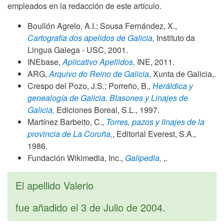
empleados en la redacción de este artículo.
Boullón Agrelo, A.I.; Sousa Fernández, X.,
Cartografía dos apelidos de Galicia,
Instituto da
Lingua Galega - USC,
2001
.
INEbase,
Aplicativo Apellidos,
INE,
2011
.
ARG,
Arquivo do Reino de Galicia,
Xunta de Galicia,.
Crespo del Pozo, J.S.; Porreño, B.,
Heráldica y
genealogía de Galicia. Blasones y Linajes de
Galicia,
Ediciones Boreal, S.L.,
1997
.
Martínez Barbeito, C.,
Torres, pazos y linajes de la
provincia de La Coruña,
, Editorial Everest, S.A.,
1986
.
Fundación Wikimedia, Inc.,
Galipedia,
,.
El apellido Valerio
fue añadido el
3 de Julio de 2004
.