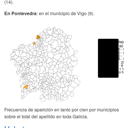
(14).
En Pontevedra
: en el municipio de Vigo (9).
Porcentajes
> 90 %
80 - 90
70 - 80
50 - 70
25 - 50
6 - 25 
1 - 6 %
< 1 %
No hay
Frecuencia de aparición en tanto por cien por municipios
sobre el total del apellido en toda Galicia.