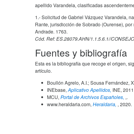
apellido Varandela, clasificadas ascendenteme
1.- Solicitud de Gabriel Vázquez Varandela, n
Rante, jurisdicción de Sobrado (Ourense), por 
Andrade. 1763.
Cód. Ref: ES.28079.AHN/1.1.5.6.1//CONSEJ
Fuentes y bibliografía
Esta es la bibliografía que recoge el origen, si
artículo.
Boullón Agrelo, A.I.; Sousa Fernández, X
INEbase,
Aplicativo Apellidos,
INE,
2011
MCU,
Portal de Archivos Españoles,
,.
www.heraldaria.com,
Heraldaria,
,
2020
.