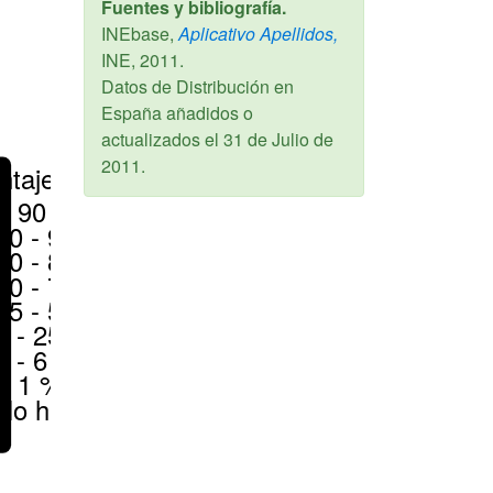
Fuentes y bibliografía.
INEbase,
Aplicativo Apellidos,
INE,
2011
.
Datos de Distribución en
España añadidos o
actualizados el
31 de Julio de
2011
.
ntajes
> 90 %
80 - 90 %
70 - 80 %
50 - 70 %
25 - 50 %
6 - 25 %
1 - 6 %
< 1 %
No hay