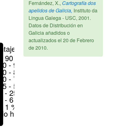
Fernández, X.,
Cartografía dos
apelidos de Galicia,
Instituto da
Lingua Galega - USC,
2001
.
Datos de Distribución en
Galicia añadidos o
actualizados el
20 de Febrero
ntajes
de 2010
.
> 90 %
80 - 90 %
70 - 80 %
50 - 70 %
25 - 50 %
6 - 25 %
1 - 6 %
< 1 %
No hay