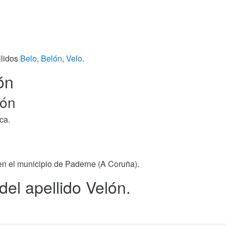
llidos
Belo
,
Belón
,
Velo
.
ón
lón
ca.
 en el municipio de Paderne (A Coruña).
del apellido Velón.