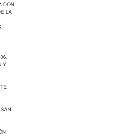
A DON
DE LA
,
36.
N Y
NTE
 SAN
.
LÓN