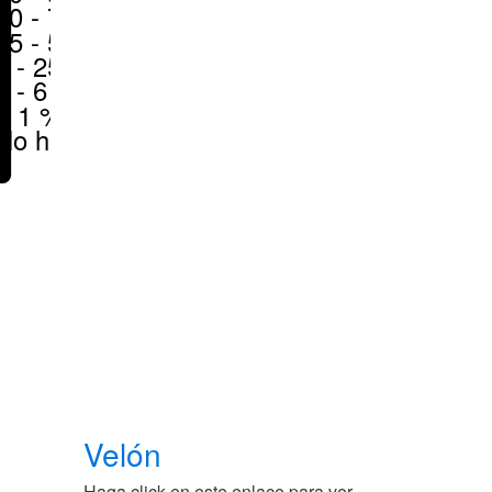
50 - 70 %
25 - 50 %
6 - 25 %
1 - 6 %
< 1 %
No hay
Velón
Haga click en este enlace para ver