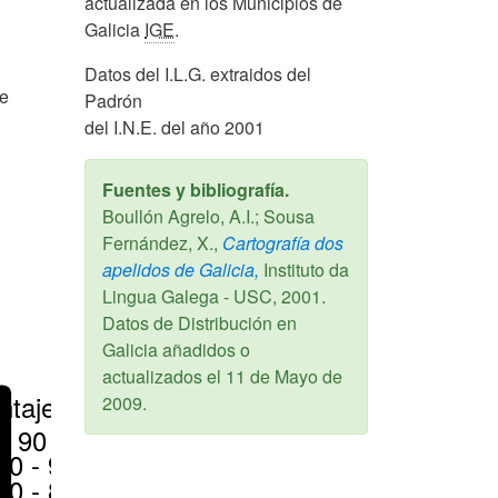
actualizada en los Municipios de
Galicia
IGE
.
Datos del I.L.G. extraidos del
de
Padrón
del I.N.E. del año 2001
Fuentes y bibliografía.
Boullón Agrelo, A.I.; Sousa
Fernández, X.,
Cartografía dos
apelidos de Galicia,
Instituto da
Lingua Galega - USC,
2001
.
Datos de Distribución en
Galicia añadidos o
actualizados el
11 de Mayo de
ntajes
2009
.
> 90 %
80 - 90 %
70 - 80 %