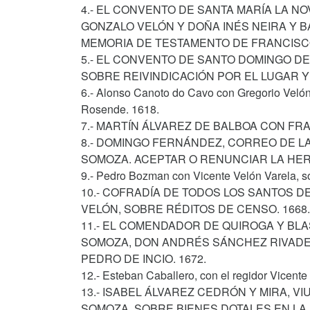
4.- EL CONVENTO DE SANTA MARÍA LA N
GONZALO VELÓN Y DOÑA INÉS NEIRA Y B
MEMORIA DE TESTAMENTO DE FRANCISCO 
5.- EL CONVENTO DE SANTO DOMINGO 
SOBRE REIVINDICACIÓN POR EL LUGAR Y 
6.- Alonso Canoto do Cavo con Gregorio Velón y
Rosende. 1618.
7.- MARTÍN ÁLVAREZ DE BALBOA CON FR
8.- DOMINGO FERNÁNDEZ, CORREO DE LA
SOMOZA. ACEPTAR O RENUNCIAR LA HER
9.- Pedro Bozman con Vicente Velón Varela, s
10.- COFRADÍA DE TODOS LOS SANTOS D
VELÓN, SOBRE RÉDITOS DE CENSO. 1668.
11.- EL COMENDADOR DE QUIROGA Y BL
SOMOZA, DON ANDRÉS SÁNCHEZ RIVADEN
PEDRO DE INCIO. 1672.
12.- Esteban Caballero, con el regidor Vicent
13.- ISABEL ÁLVAREZ CEDRÓN Y MIRA, V
SOMOZA, SOBRE BIENES DOTALES EN LA P