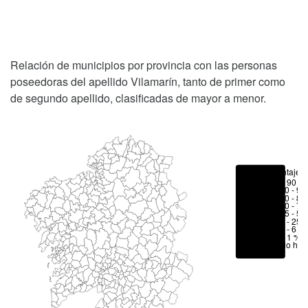
Relación de municipios por provincia con las personas
poseedoras del apellido Vilamarín, tanto de primer como
de segundo apellido, clasificadas de mayor a menor.
Porcentajes
> 90 %
80 - 90
70 - 80
50 - 70
25 - 50
6 - 25 
1 - 6 %
< 1 %
No hay