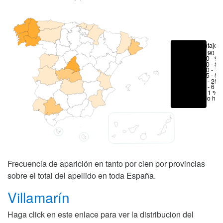
Porcentajes
> 90 %
80 - 90
70 - 80
50 - 70
25 - 50
6 - 25 
1 - 6 %
< 1 %
No hay
Frecuencia de aparición en tanto por cien por provincias
sobre el total del apellido en toda España.
Villamarín
Haga click en este enlace para ver la distribucion del