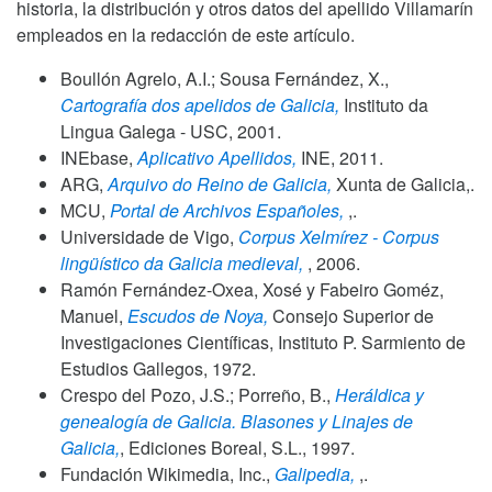
historia, la distribución y otros datos del apellido Villamarín
empleados en la redacción de este artículo.
Boullón Agrelo, A.I.; Sousa Fernández, X.,
Cartografía dos apelidos de Galicia,
Instituto da
Lingua Galega - USC,
2001
.
INEbase,
Aplicativo Apellidos,
INE,
2011
.
ARG,
Arquivo do Reino de Galicia,
Xunta de Galicia,.
MCU,
Portal de Archivos Españoles,
,.
Universidade de Vigo,
Corpus Xelmírez - Corpus
lingüístico da Galicia medieval,
,
2006
.
Ramón Fernández-Oxea, Xosé y Fabeiro Goméz,
Manuel,
Escudos de Noya,
Consejo Superior de
Investigaciones Científicas, Instituto P. Sarmiento de
Estudios Gallegos,
1972
.
Crespo del Pozo, J.S.; Porreño, B.,
Heráldica y
genealogía de Galicia. Blasones y Linajes de
Galicia,
, Ediciones Boreal, S.L.,
1997
.
Fundación Wikimedia, Inc.,
Galipedia,
,.