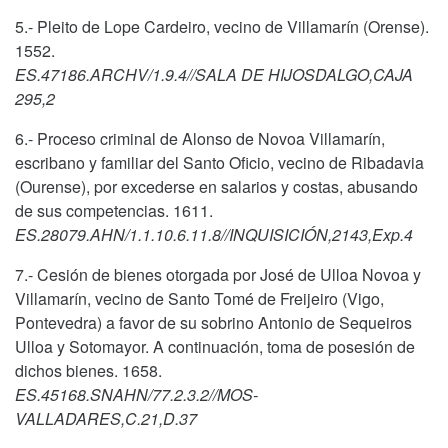
5.- Pleito de Lope Cardeiro, vecino de Villamarín (Orense).
1552.
ES.47186.ARCHV/1.9.4//SALA DE HIJOSDALGO,CAJA
295,2
6.- Proceso criminal de Alonso de Novoa Villamarín,
escribano y familiar del Santo Oficio, vecino de Ribadavia
(Ourense), por excederse en salarios y costas, abusando
de sus competencias. 1611.
ES.28079.AHN/1.1.10.6.11.8//INQUISICIÓN,2143,Exp.4
7.- Cesión de bienes otorgada por José de Ulloa Novoa y
Villamarín, vecino de Santo Tomé de Freijeiro (Vigo,
Pontevedra) a favor de su sobrino Antonio de Sequeiros
Ulloa y Sotomayor. A continuación, toma de posesión de
dichos bienes. 1658.
ES.45168.SNAHN/77.2.3.2//MOS-
VALLADARES,C.21,D.37