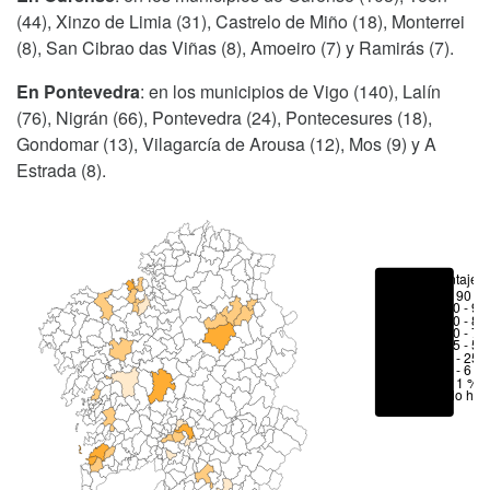
(44), Xinzo de Limia (31), Castrelo de Miño (18), Monterrei
(8), San Cibrao das Viñas (8), Amoeiro (7) y Ramirás (7).
En Pontevedra
: en los municipios de Vigo (140), Lalín
(76), Nigrán (66), Pontevedra (24), Pontecesures (18),
Gondomar (13), Vilagarcía de Arousa (12), Mos (9) y A
Estrada (8).
Porcentajes
> 90 %
80 - 90
70 - 80
50 - 70
25 - 50
6 - 25 
1 - 6 %
< 1 %
No hay