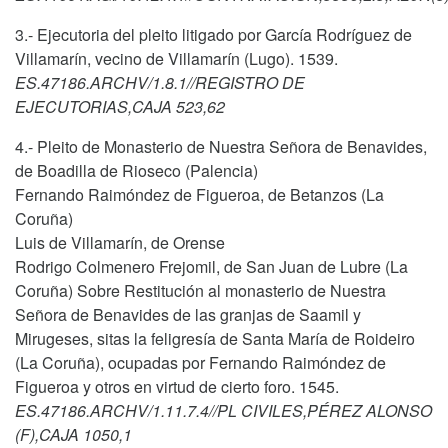
3.- Ejecutoria del pleito litigado por García Rodríguez de
Villamarín, vecino de Villamarín (Lugo). 1539.
ES.47186.ARCHV/1.8.1//REGISTRO DE
EJECUTORIAS,CAJA 523,62
4.- Pleito de Monasterio de Nuestra Señora de Benavides,
de Boadilla de Rioseco (Palencia)
Fernando Raimóndez de Figueroa, de Betanzos (La
Coruña)
Luis de Villamarín, de Orense
Rodrigo Colmenero Frejomil, de San Juan de Lubre (La
Coruña) Sobre Restitución al monasterio de Nuestra
Señora de Benavides de las granjas de Saamil y
Mirugeses, sitas la feligresía de Santa María de Roideiro
(La Coruña), ocupadas por Fernando Raimóndez de
Figueroa y otros en virtud de cierto foro. 1545.
ES.47186.ARCHV/1.11.7.4//PL CIVILES,PÉREZ ALONSO
(F),CAJA 1050,1