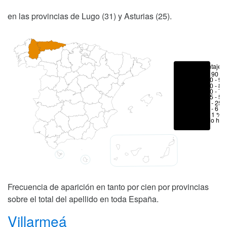
en las provincias de Lugo (31) y Asturias (25).
Porcentajes
> 90 %
80 - 90
70 - 80
50 - 70
25 - 50
6 - 25 
1 - 6 %
< 1 %
No hay
Frecuencia de aparición en tanto por cien por provincias
sobre el total del apellido en toda España.
Villarmeá