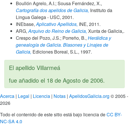
Boullón Agrelo, A.I.; Sousa Fernández, X.,
Cartografía dos apelidos de Galicia,
Instituto da
Lingua Galega - USC,
2001
.
INEbase,
Aplicativo Apellidos,
INE,
2011
.
ARG,
Arquivo do Reino de Galicia,
Xunta de Galicia,.
Crespo del Pozo, J.S.; Porreño, B.,
Heráldica y
genealogía de Galicia. Blasones y Linajes de
Galicia,
Ediciones Boreal, S.L.,
1997
.
El apellido Villarmeá
fue añadido el
18 de Agosto de 2006
.
Acerca
|
Legal
|
Licencia
|
Notas
|
ApelidosGalicia.org
© 2005 -
2026
Todo el contenido de este sitio está bajo licencia de
CC BY-
NC-SA 4.0