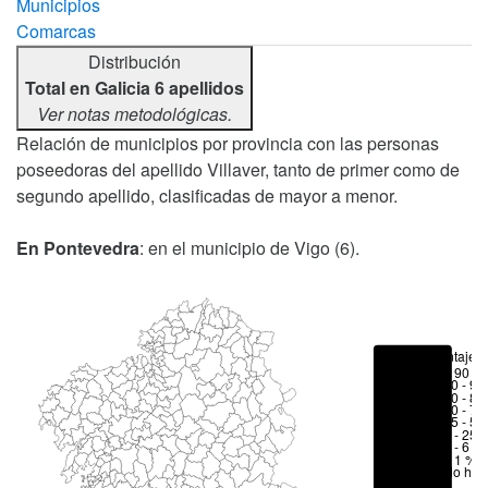
Municipios
Comarcas
Distribución
Total en Galicia 6 apellidos
Ver notas metodológicas.
Relación de municipios por provincia con las personas
poseedoras del apellido Villaver, tanto de primer como de
segundo apellido, clasificadas de mayor a menor.
En Pontevedra
: en el municipio de Vigo (6).
Porcentajes
> 90 %
80 - 90
70 - 80
50 - 70
25 - 50
6 - 25 
1 - 6 %
< 1 %
No hay