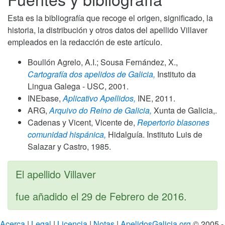
Esta es la bibliografía que recoge el origen, significado, la
historia, la distribución y otros datos del apellido Villaver
empleados en la redacción de este artículo.
Boullón Agrelo, A.I.; Sousa Fernández, X.,
Cartografía dos apelidos de Galicia,
Instituto da
Lingua Galega - USC,
2001
.
INEbase,
Aplicativo Apellidos,
INE,
2011
.
ARG,
Arquivo do Reino de Galicia,
Xunta de Galicia,.
Cadenas y Vicent, Vicente de,
Repertorio blasones
comunidad hispánica,
Hidalguía. Instituto Luis de
Salazar y Castro,
1985
.
El apellido Villaver
fue añadido el
29 de Febrero de 2016
.
Acerca
|
Legal
|
Licencia
|
Notas
|
ApelidosGalicia.org
© 2005 -