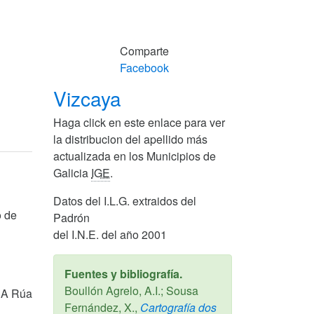
Comparte
Facebook
Vizcaya
Haga click en este enlace para ver
la distribucion del apellido más
actualizada en los Municipios de
Galicia
IGE
.
Datos del I.L.G. extraidos del
o de
Padrón
del I.N.E. del año 2001
Fuentes y bibliografía.
Boullón Agrelo, A.I.; Sousa
, A Rúa
Fernández, X.,
Cartografía dos