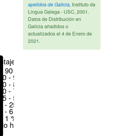
apelidos de Galicia,
Instituto da
Lingua Galega - USC,
2001
.
Datos de Distribución en
Galicia añadidos o
actualizados el
4 de Enero de
2021
.
ntajes
> 90 %
80 - 90 %
70 - 80 %
50 - 70 %
25 - 50 %
6 - 25 %
1 - 6 %
< 1 %
No hay