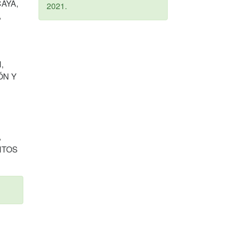
AYA,
2021
.
,
,
ÓN Y
A
NTOS