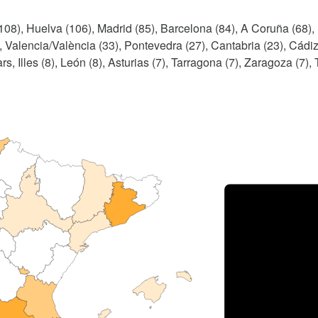
108), Huelva (106), Madrid (85), Barcelona (84), A Coruña (68),
), Valencia/València (33), Pontevedra (27), Cantabria (23), Cádiz
s, Illes (8), León (8), Asturias (7), Tarragona (7), Zaragoza (7),
Porce