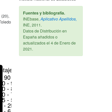
Fuentes y bibliografía.
 (20),
INEbase,
Aplicativo Apellidos,
 Toledo
INE,
2011
.
Datos de Distribución en
España añadidos o
actualizados el
4 de Enero de
2021
.
ntajes
> 90 %
80 - 90 %
70 - 80 %
50 - 70 %
25 - 50 %
6 - 25 %
1 - 6 %