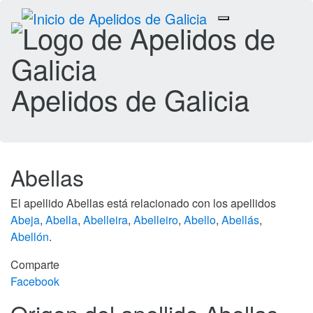
Toggle
navigation
Apelidos de Galicia
Abellas
El apellido Abellas está relacionado con los apellidos
Abeja
,
Abella
,
Abelleira
,
Abelleiro
,
Abello
,
Abellás
,
Abellón
.
Comparte
Facebook