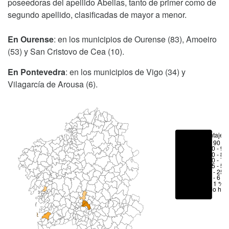
poseedoras del apellido Abellas, tanto de primer como de
segundo apellido, clasificadas de mayor a menor.
En Ourense
: en los municipios de Ourense (83), Amoeiro
(53) y San Cristovo de Cea (10).
En Pontevedra
: en los municipios de Vigo (34) y
Vilagarcía de Arousa (6).
Porcentajes
> 90 %
80 - 90
70 - 80
50 - 70
25 - 50
6 - 25 
1 - 6 %
< 1 %
No hay